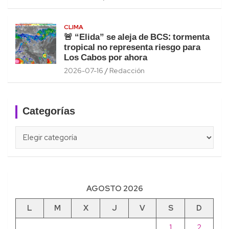
CLIMA
🚨 “Elida” se aleja de BCS: tormenta
tropical no representa riesgo para
Los Cabos por ahora
2026-07-16
Redacción
Categorías
Categorías
AGOSTO 2026
L
M
X
J
V
S
D
1
2