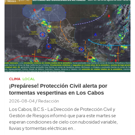
CLIMA
LOCAL
¡Prepárese! Protección Civil alerta por
tormentas vespertinas en Los Cabos
2026-08-04
Redacción
Los Cabos, B.C.S.- La Dirección de Protección Civil y
Gestión de Riesgos informó que para este martes se
esperan condiciones de cielo con nubosidad variable,
lluvias y tormentas eléctricas en…