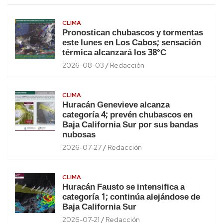
CLIMA
Pronostican chubascos y tormentas
este lunes en Los Cabos; sensación
térmica alcanzará los 38°C
2026-08-03
Redacción
CLIMA
Huracán Genevieve alcanza
categoría 4; prevén chubascos en
Baja California Sur por sus bandas
nubosas
2026-07-27
Redacción
CLIMA
Huracán Fausto se intensifica a
categoría 1; continúa alejándose de
Baja California Sur
2026-07-21
Redacción