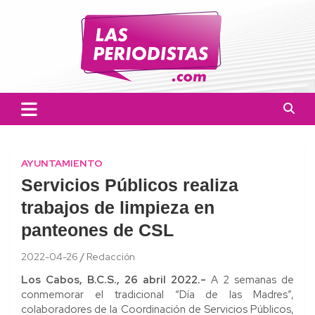
Skip
to
content
Las Periodistas
Un medio de noticias digitales con el objetivo de mantener
informado a la población.
AYUNTAMIENTO
Servicios Públicos realiza
trabajos de limpieza en
panteones de CSL
2022-04-26
Redacción
Los Cabos, B.C.S., 26 abril 2022.-
A 2 semanas de
conmemorar el tradicional “Día de las Madres”,
colaboradores de la Coordinación de Servicios Públicos,