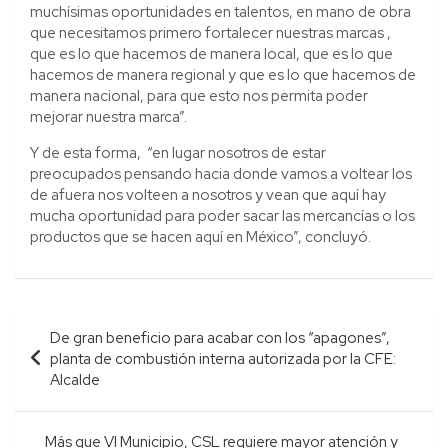
muchísimas oportunidades en talentos, en mano de obra
que necesitamos primero fortalecer nuestras marcas ,
que es lo que hacemos de manera local, que es lo que
hacemos de manera regional y que es lo que hacemos de
manera nacional, para que esto nos permita poder
mejorar nuestra marca”.
Y de esta forma, “en lugar nosotros de estar
preocupados pensando hacia donde vamos a voltear los
de afuera nos volteen a nosotros y vean que aquí hay
mucha oportunidad para poder sacar las mercancías o los
productos que se hacen aquí en México”, concluyó.
Navegación
De gran beneficio para acabar con los “apagones”,
de
planta de combustión interna autorizada por la CFE:
entradas
Alcalde
Más que VI Municipio, CSL requiere mayor atención y