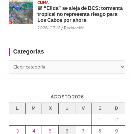
CLIMA
🚨 “Elida” se aleja de BCS: tormenta
tropical no representa riesgo para
Los Cabos por ahora
2026-07-16
Redacción
Categorías
Categorías
AGOSTO 2026
L
M
X
J
V
S
D
1
2
3
4
5
6
7
8
9