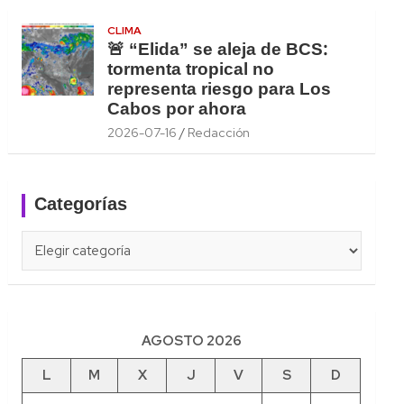
CLIMA
🚨 “Elida” se aleja de BCS:
tormenta tropical no
representa riesgo para Los
Cabos por ahora
2026-07-16
Redacción
Categorías
Categorías
AGOSTO 2026
L
M
X
J
V
S
D