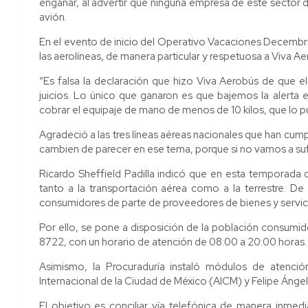
engañar, al advertir que ninguna empresa de este sector 
avión.
En el evento de inicio del Operativo Vacaciones Decembrin
las aerolíneas, de manera particular y respetuosa a Viva 
“Es falsa la declaración que hizo Viva Aerobús de que e
juicios. Lo único que ganaron es que bajemos la alerta e
cobrar el equipaje de mano de menos de 10 kilos, que lo pu
Agradeció a las tres líneas aéreas nacionales que han cum
cambien de parecer en ese tema, porque si no vamos a suf
Ricardo Sheffield Padilla indicó que en esta temporada de
tanto a la transportación aérea como a la terrestre. De
consumidores de parte de proveedores de bienes y servic
Por ello, se pone a disposición de la población consum
8722, con un horario de atención de 08:00 a 20:00 horas.
Asimismo, la Procuraduría instaló módulos de atención 
Internacional de la Ciudad de México (AICM) y Felipe Ánge
El objetivo es conciliar vía telefónica de manera inme