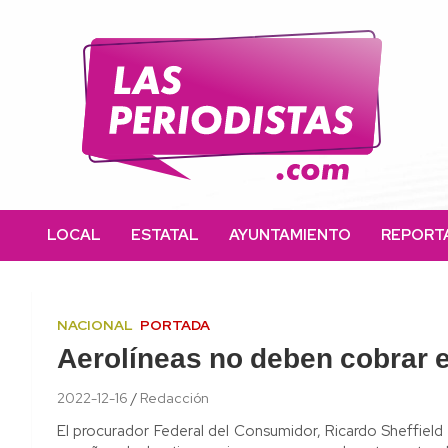
Skip
to
content
Las Periodistas
Un medio de noticias digitales con el objetivo de mantener
informado a la población.
LOCAL
ESTATAL
AYUNTAMIENTO
REPORT
NACIONAL
PORTADA
Aerolíneas no deben cobrar 
2022-12-16
Redacción
El procurador Federal del Consumidor, Ricardo Sheffield P