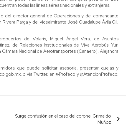
entran todas las líneas aéreas nacionales y extranjeras.
ado del director general de Operaciones y del comandante
Rivera Parga y del vicealmirante José Guadalupe Ávila Gil,
eropuertos de Volaris, Miguel Ángel Vera; de Asuntos
tínez; de Relaciones Institucionales de Viva Aerobús, Yuri
 la Cámara Nacional de Aerotransportes (Canaero), Alejandra
umidora que puede solicitar asesoría, presentar quejas y
eco.gob.mx, o vía Twitter, en @Profeco y @AtencionProfeco;
Surge confusión en el caso del coronel Grimaldo
Muñoz