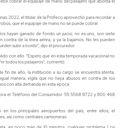
debe cobrar el equipaje de mano del pasajero que aborda el
as 2022, el titular de la Profeco aprovechó para recordar a
Aerobús, que el equipaje de mano no se puede cobrar.
llos hayan ganado de fondo un juicio; no es uno, son siete
n contra de la línea aérea, y ya la bajamos. No les pueden
eden subir a bordo”, dijo el procurador.
plido con ello. “Espero que en esta temporada vacacional no
rir todos los pasajeros”, comentó.
 fin de año, la institución a su cargo se encuentra atenta,
 igual manera, vigila que no haya abusos en contra de los
ios con alta demanda en esta época.
idora el Teléfono del Consumidor: 55 5568 8722 y 800 468
en los principales aeropuertos del país, entre ellos, el
les, así como centrales camioneras.
diata, en poco más de 10 minutos, cualquier problema. Los