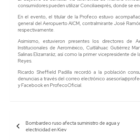
consumidores pueden utilizar Conciliaexprés, donde se encu
En el evento, el titular de la Profeco estuvo acompañ
general del Aeropuerto AICM, contralmirante José Ramón 
respectivamente.
Asimismo, estuvieron presentes los directores de A
Institucionales de Aeroméxico, Cuitláhuac Gutiérrez Mar
Salinas Elizarraráz; así como la primer vicepresidente de
Reyes.
Ricardo Sheffield Padilla recordó a la población cons
denuncias a través del correo electrónico asesoría@prof
y Facebook en ProfecoOficial.
Navegación
Bombardeo ruso afecta suministro de agua y
de
electricidad en Kiev