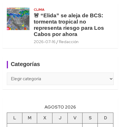
CLIMA
🚨 “Elida” se aleja de BCS:
tormenta tropical no
representa riesgo para Los
Cabos por ahora
2026-07-16
Redacción
Categorías
Categorías
AGOSTO 2026
L
M
X
J
V
S
D