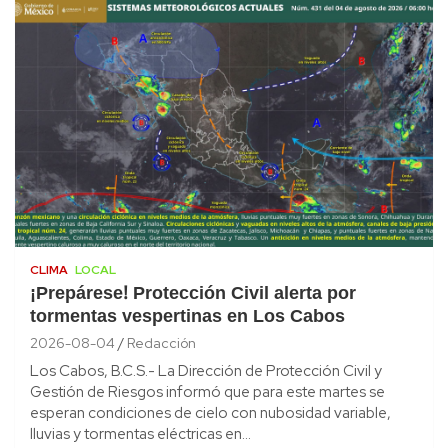
CLIMA
LOCAL
¡Prepárese! Protección Civil alerta por
tormentas vespertinas en Los Cabos
2026-08-04
Redacción
Los Cabos, B.C.S.- La Dirección de Protección Civil y
Gestión de Riesgos informó que para este martes se
esperan condiciones de cielo con nubosidad variable,
lluvias y tormentas eléctricas en…