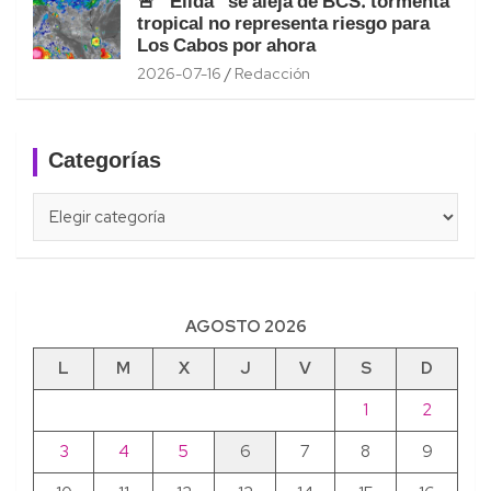
🚨 “Elida” se aleja de BCS: tormenta
tropical no representa riesgo para
Los Cabos por ahora
2026-07-16
Redacción
Categorías
Categorías
AGOSTO 2026
L
M
X
J
V
S
D
1
2
3
4
5
6
7
8
9