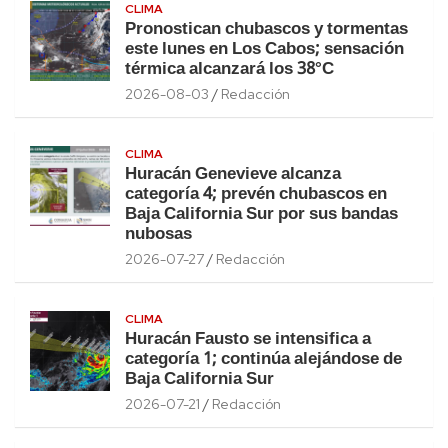
CLIMA
Pronostican chubascos y tormentas
este lunes en Los Cabos; sensación
térmica alcanzará los 38°C
2026-08-03
Redacción
CLIMA
Huracán Genevieve alcanza
categoría 4; prevén chubascos en
Baja California Sur por sus bandas
nubosas
2026-07-27
Redacción
CLIMA
Huracán Fausto se intensifica a
categoría 1; continúa alejándose de
Baja California Sur
2026-07-21
Redacción