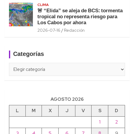
CLIMA
🚨 “Elida” se aleja de BCS: tormenta
tropical no representa riesgo para
Los Cabos por ahora
2026-07-16
Redacción
Categorías
Categorías
AGOSTO 2026
L
M
X
J
V
S
D
1
2
3
4
5
6
7
8
9