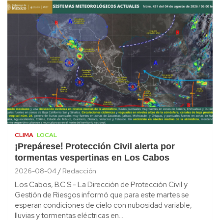
CLIMA
LOCAL
¡Prepárese! Protección Civil alerta por
tormentas vespertinas en Los Cabos
2026-08-04
Redacción
Los Cabos, B.C.S.- La Dirección de Protección Civil y
Gestión de Riesgos informó que para este martes se
esperan condiciones de cielo con nubosidad variable,
lluvias y tormentas eléctricas en…