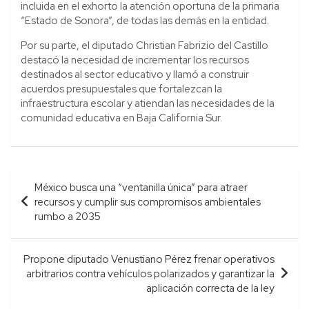
incluida en el exhorto la atención oportuna de la primaria
“Estado de Sonora”, de todas las demás en la entidad.
Por su parte, el diputado Christian Fabrizio del Castillo
destacó la necesidad de incrementar los recursos
destinados al sector educativo y llamó a construir
acuerdos presupuestales que fortalezcan la
infraestructura escolar y atiendan las necesidades de la
comunidad educativa en Baja California Sur.
Navegación
México busca una “ventanilla única” para atraer
de
recursos y cumplir sus compromisos ambientales
entradas
rumbo a 2035
Propone diputado Venustiano Pérez frenar operativos
arbitrarios contra vehículos polarizados y garantizar la
aplicación correcta de la ley