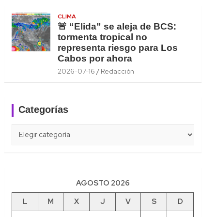
CLIMA
🚨 “Elida” se aleja de BCS:
tormenta tropical no
representa riesgo para Los
Cabos por ahora
2026-07-16
Redacción
Categorías
Categorías
AGOSTO 2026
L
M
X
J
V
S
D