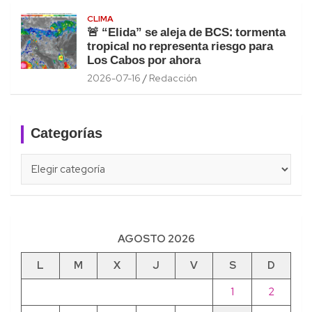
CLIMA
🚨 “Elida” se aleja de BCS: tormenta
tropical no representa riesgo para
Los Cabos por ahora
2026-07-16
Redacción
Categorías
Categorías
AGOSTO 2026
L
M
X
J
V
S
D
1
2