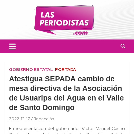
Skip
to
content
Las Periodistas
Un medio de noticias digitales con el objetivo de mantener
informado a la población.
GOBIERNO ESTATAL
PORTADA
Atestigua SEPADA cambio de
mesa directiva de la Asociación
de Usuarips del Agua en el Valle
de Santo Domingo
2022-12-17
Redacción
En representación del gobernador Víctor Manuel Castro