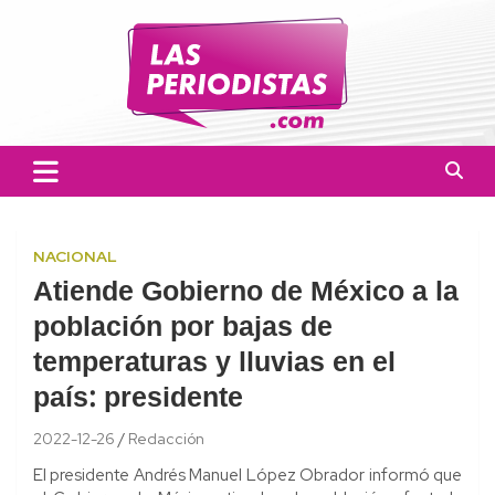
Skip
to
content
Las Periodistas
Un medio de noticias digitales con el objetivo de mantener
informado a la población.
NACIONAL
Atiende Gobierno de México a la
población por bajas de
temperaturas y lluvias en el
país: presidente
2022-12-26
Redacción
El presidente Andrés Manuel López Obrador informó que