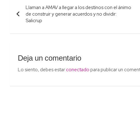
Navegación
Llaman a AMAV a llegar a los destinos con el ánimo
de
de construir y generar acuerdos y no dividir:
Salicrup
entradas
Deja un comentario
Lo siento, debes estar
conectado
para publicar un coment