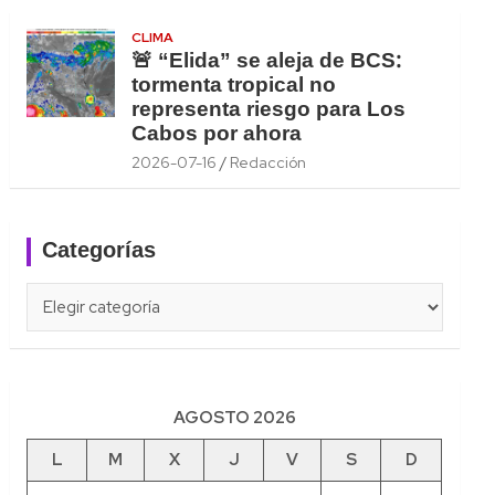
CLIMA
🚨 “Elida” se aleja de BCS:
tormenta tropical no
representa riesgo para Los
Cabos por ahora
2026-07-16
Redacción
Categorías
Categorías
AGOSTO 2026
L
M
X
J
V
S
D