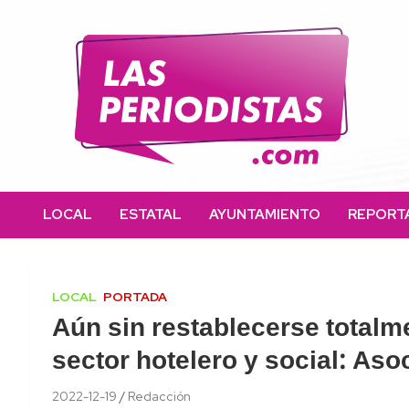
Skip
to
content
Las Periodistas
Un medio de noticias digitales con el objetivo de mantener
informado a la población.
LOCAL
ESTATAL
AYUNTAMIENTO
REPORT
LOCAL
PORTADA
Aún sin restablecerse totalme
sector hotelero y social: Aso
2022-12-19
Redacción