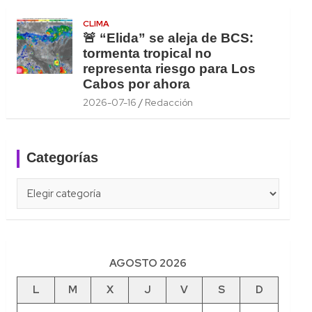
CLIMA
🚨 “Elida” se aleja de BCS:
tormenta tropical no
representa riesgo para Los
Cabos por ahora
2026-07-16
Redacción
Categorías
Categorías
AGOSTO 2026
L
M
X
J
V
S
D