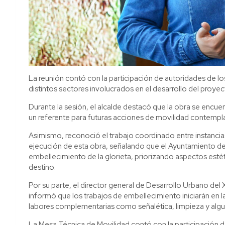
La reunión contó con la participación de autoridades de l
distintos sectores involucrados en el desarrollo del proyec
Durante la sesión, el alcalde destacó que la obra se encuen
un referente para futuras acciones de movilidad contempl
Asimismo, reconoció el trabajo coordinado entre instancias
ejecución de esta obra, señalando que el Ayuntamiento de
embellecimiento de la glorieta, priorizando aspectos estét
destino.
Por su parte, el director general de Desarrollo Urbano de
informó que los trabajos de embellecimiento iniciarán e
labores complementarias como señalética, limpieza y alg
La Mesa Técnica de Movilidad contó con la participación del 