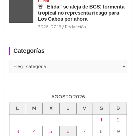
CLIMA
🚨 “Elida” se aleja de BCS: tormenta
tropical no representa riesgo para
Los Cabos por ahora
2026-07-16
Redacción
Categorías
Categorías
AGOSTO 2026
L
M
X
J
V
S
D
1
2
3
4
5
6
7
8
9