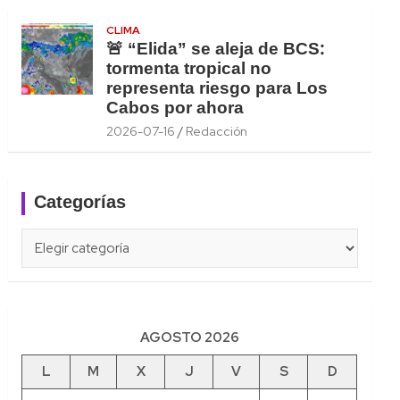
CLIMA
🚨 “Elida” se aleja de BCS:
tormenta tropical no
representa riesgo para Los
Cabos por ahora
2026-07-16
Redacción
Categorías
Categorías
AGOSTO 2026
L
M
X
J
V
S
D