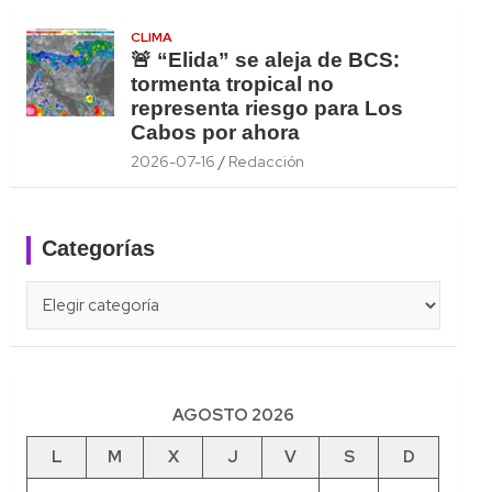
CLIMA
🚨 “Elida” se aleja de BCS:
tormenta tropical no
representa riesgo para Los
Cabos por ahora
2026-07-16
Redacción
Categorías
Categorías
AGOSTO 2026
L
M
X
J
V
S
D