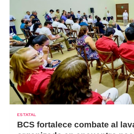
ESTATAL
BCS fortalece combate al lav