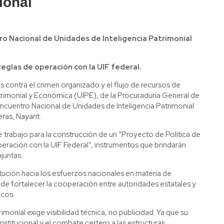
ional
ntro Nacional de Unidades de Inteligencia Patrimonial
reglas de operación con la UIF federal.
es contra el crimen organizado y el flujo de recursos de
 Patrimonial y Económica (UIPE), de la Procuraduría General de
 “Encuentro Nacional de Unidades de Inteligencia Patrimonial
ras, Nayarit.
de trabajo para la construcción de un “Proyecto de Política de
peración con la UIF Federal”, instrumentos que brindarán
juntas.
itución hacia los esfuerzos nacionales en materia de
a de fortalecer la cooperación entre autoridades estatales y
icos.
imonial exige visibilidad técnica, no publicidad. Ya que su
nstitucional y el combate certero a las estructuras