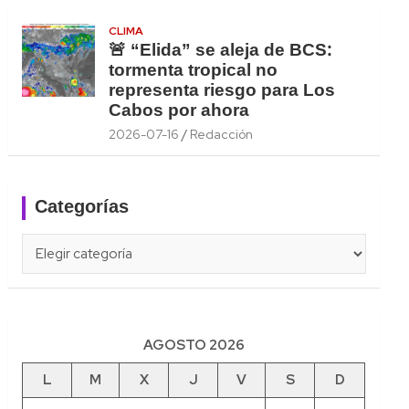
CLIMA
🚨 “Elida” se aleja de BCS:
tormenta tropical no
representa riesgo para Los
Cabos por ahora
2026-07-16
Redacción
Categorías
Categorías
AGOSTO 2026
L
M
X
J
V
S
D