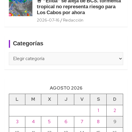
🚨 “Elida” se aleja de BCS: tormenta
tropical no representa riesgo para
Los Cabos por ahora
2026-07-16
Redacción
Categorías
Categorías
AGOSTO 2026
L
M
X
J
V
S
D
1
2
3
4
5
6
7
8
9