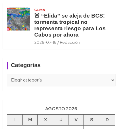
CLIMA
🚨 “Elida” se aleja de BCS:
tormenta tropical no
representa riesgo para Los
Cabos por ahora
2026-07-16
Redacción
Categorías
Categorías
AGOSTO 2026
L
M
X
J
V
S
D