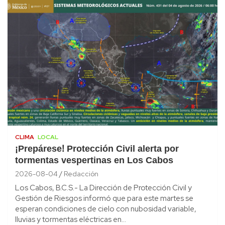
CLIMA
LOCAL
¡Prepárese! Protección Civil alerta por
tormentas vespertinas en Los Cabos
2026-08-04
Redacción
Los Cabos, B.C.S.- La Dirección de Protección Civil y
Gestión de Riesgos informó que para este martes se
esperan condiciones de cielo con nubosidad variable,
lluvias y tormentas eléctricas en…