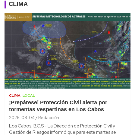
CLIMA
CLIMA
LOCAL
¡Prepárese! Protección Civil alerta por
tormentas vespertinas en Los Cabos
2026-08-04
Redacción
Los Cabos, B.C.S.- La Dirección de Protección Civil y
Gestión de Riesgos informó que para este martes se