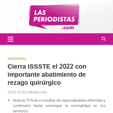
Skip
to
content
Las Periodistas
Un medio de noticias digitales con el objetivo de mantener
informado a la población.
NACIONAL
Cierra ISSSTE el 2022 con
importante abatimiento de
rezago quirúrgico
2022-12-22
Redacción
Avanza 70% en consultas de especialidades diferidas y
continuará hasta conseguir la normalidad en los
servicios