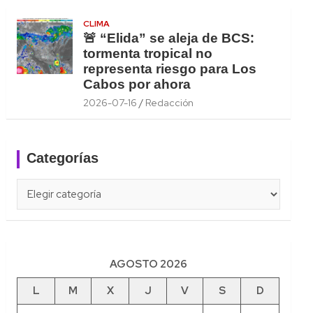
CLIMA
🚨 “Elida” se aleja de BCS:
tormenta tropical no
representa riesgo para Los
Cabos por ahora
2026-07-16
Redacción
Categorías
Categorías
AGOSTO 2026
L
M
X
J
V
S
D