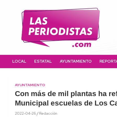
Skip
to
content
Las Periodistas
Un medio de noticias digitales con el objetivo de mantener
informado a la población.
LOCAL
ESTATAL
AYUNTAMIENTO
REPORT
AYUNTAMIENTO
Con más de mil plantas ha re
Municipal escuelas de Los C
2022-04-26
Redacción