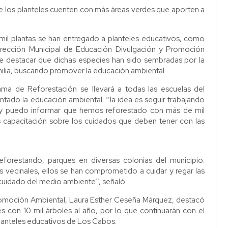
e los planteles cuenten con más áreas verdes que aporten a
mil plantas se han entregado a planteles educativos, como
irección Municipal de Educación Divulgación y Promoción
e destacar que dichas especies han sido sembradas por la
ilia, buscando promover la educación ambiental.
ama de Reforestación se llevará a todas las escuelas del
tado la educación ambiental: ‘’la idea es seguir trabajando
 hoy puedo informar que hemos reforestado con más de mil
 capacitación sobre los cuidados que deben tener con las
forestando, parques en diversas colonias del municipio:
s vecinales, ellos se han comprometido a cuidar y regar las
 cuidado del medio ambiente’’, señaló.
 Promoción Ambiental, Laura Esther Ceseña Márquez, destacó
es con 10 mil árboles al año, por lo que continuarán con el
planteles educativos de Los Cabos.