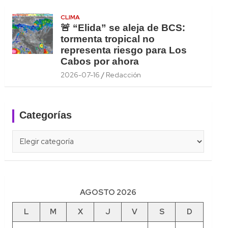
CLIMA
🚨 “Elida” se aleja de BCS:
tormenta tropical no
representa riesgo para Los
Cabos por ahora
2026-07-16
Redacción
Categorías
Categorías
AGOSTO 2026
L
M
X
J
V
S
D