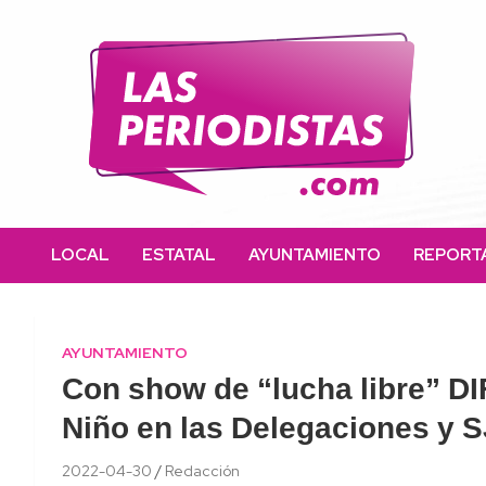
Skip
to
content
Las Periodistas
Un medio de noticias digitales con el objetivo de mantener
informado a la población.
LOCAL
ESTATAL
AYUNTAMIENTO
REPORT
AYUNTAMIENTO
Con show de “lucha libre” DIF
Niño en las Delegaciones y 
2022-04-30
Redacción