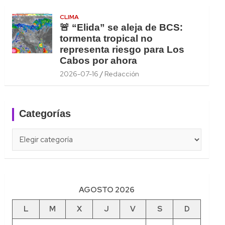
CLIMA
🚨 “Elida” se aleja de BCS:
tormenta tropical no
representa riesgo para Los
Cabos por ahora
2026-07-16
Redacción
Categorías
Categorías
AGOSTO 2026
L
M
X
J
V
S
D