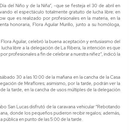
Día del Niño y de la Niña”, -que se festeja el 30 de abril en
vando el espectáculo totalmente gratuito de lucha libre; en
ow que es realizado por profesionales en la materia, en la
enta honoraria, Flora Aguilar Murillo, junto a su homóloga,
, Flora Aguilar, celebró la buena aceptación y entusiasmo del
 lucha libre a la delegación de La Ribera, la intención es que
por profesionales a fin de celebrar a nuestra niñez”, indicó la
 sábado 30 a las 10:00 de la mañana en la cancha de la Casa
legación de Miraflores; asimismo, por la tarde, podrán ver la
de la tarde, en la cancha de usos múltiples de la delegación
abo San Lucas disfrutó de la caravana vehicular “Rebotando
añana, donde los pequeños pudieron recibir regalos; además,
aza pública en punto de las 5:00 de la tarde.