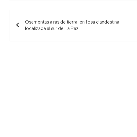
Navegación
Osamentas a ras de tierra, en fosa clandestina
de
localizada al sur de La Paz
entradas