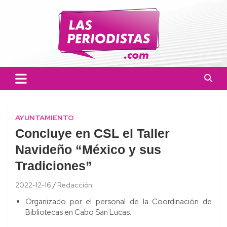
Skip
to
content
Las Periodistas
Un medio de noticias digitales con el objetivo de mantener
informado a la población.
AYUNTAMIENTO
Concluye en CSL el Taller
Navideño “México y sus
Tradiciones”
2022-12-16
Redacción
Organizado por el personal de la Coordinación de
Bibliotecas en Cabo San Lucas.