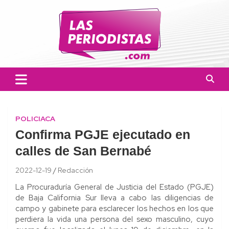
Skip
to
content
Las Periodistas
Un medio de noticias digitales con el objetivo de mantener
informado a la población.
POLICIACA
Confirma PGJE ejecutado en
calles de San Bernabé
2022-12-19
Redacción
La Procuraduría General de Justicia del Estado (PGJE)
de Baja California Sur lleva a cabo las diligencias de
campo y gabinete para esclarecer los hechos en los que
perdiera la vida una persona del sexo masculino, cuyo