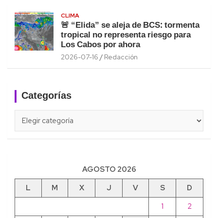
CLIMA
🚨 “Elida” se aleja de BCS: tormenta
tropical no representa riesgo para
Los Cabos por ahora
2026-07-16
Redacción
Categorías
Categorías
AGOSTO 2026
L
M
X
J
V
S
D
1
2