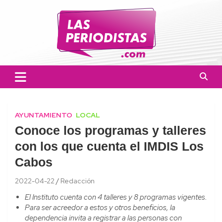
Skip
to
content
Las Periodistas
Un medio de noticias digitales con el objetivo de mantener
informado a la población.
AYUNTAMIENTO
LOCAL
Conoce los programas y talleres
con los que cuenta el IMDIS Los
Cabos
2022-04-22
Redacción
El Instituto cuenta con 4 talleres y 8 programas vigentes.
Para ser acreedor a estos y otros beneficios, la
dependencia invita a registrar a las personas con