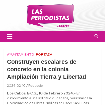
Skip
to
content
Las Periodistas
Un medio de noticias digitales con el objetivo de mantener
informado a la población.
AYUNTAMIENTO
PORTADA
Construyen escalares de
concreto en la colonia
Ampliación Tierra y Libertad
2024-02-10
Redacción
Los Cabos, B.C.S., 10 de febrero
2024.-
En
cumplimiento a una solicitud ciudadana, personal de la
Coordinación de Obras Públicas en Cabo San Lucas