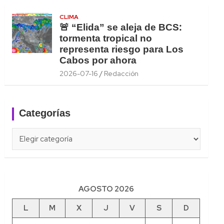
CLIMA
🚨 “Elida” se aleja de BCS:
tormenta tropical no
representa riesgo para Los
Cabos por ahora
2026-07-16
Redacción
Categorías
Categorías
AGOSTO 2026
L
M
X
J
V
S
D