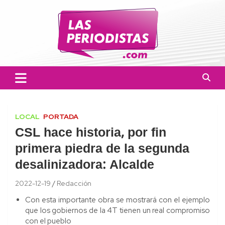
Skip
to
content
Las Periodistas
Un medio de noticias digitales con el objetivo de mantener
informado a la población.
LOCAL
PORTADA
CSL hace historia, por fin
primera piedra de la segunda
desalinizadora: Alcalde
2022-12-19
Redacción
Con esta importante obra se mostrará con el ejemplo
que los gobiernos de la 4T tienen un real compromiso
con el pueblo