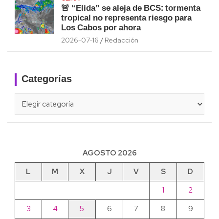
🚨 “Elida” se aleja de BCS: tormenta
tropical no representa riesgo para
Los Cabos por ahora
2026-07-16
Redacción
Categorías
Categorías
AGOSTO 2026
L
M
X
J
V
S
D
1
2
3
4
5
6
7
8
9