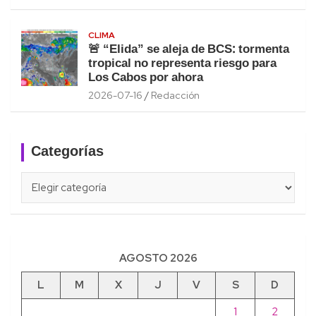
CLIMA
🚨 “Elida” se aleja de BCS: tormenta
tropical no representa riesgo para
Los Cabos por ahora
2026-07-16
Redacción
Categorías
Categorías
AGOSTO 2026
L
M
X
J
V
S
D
1
2