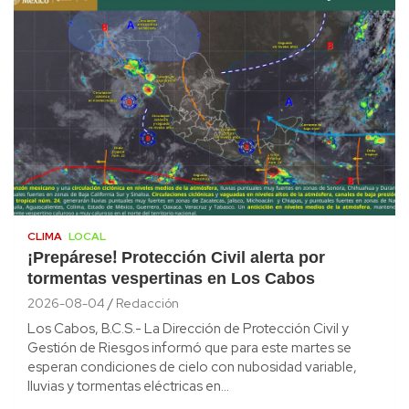
CLIMA
LOCAL
¡Prepárese! Protección Civil alerta por
tormentas vespertinas en Los Cabos
2026-08-04
Redacción
Los Cabos, B.C.S.- La Dirección de Protección Civil y
Gestión de Riesgos informó que para este martes se
esperan condiciones de cielo con nubosidad variable,
lluvias y tormentas eléctricas en…