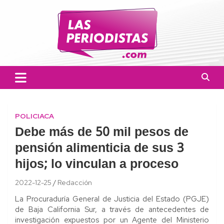
Skip
to
content
Las Periodistas
Un medio de noticias digitales con el objetivo de mantener
informado a la población.
POLICIACA
Debe más de 50 mil pesos de
pensión alimenticia de sus 3
hijos; lo vinculan a proceso
2022-12-25
Redacción
La Procuraduría General de Justicia del Estado (PGJE)
de Baja California Sur, a través de antecedentes de
investigación expuestos por un Agente del Ministerio