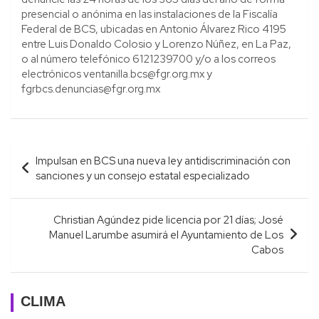
presencial o anónima en las instalaciones de la Fiscalía
Federal de BCS, ubicadas en Antonio Álvarez Rico 4195
entre Luis Donaldo Colosio y Lorenzo Núñez, en La Paz,
o al número telefónico 6121239700 y/o a los correos
electrónicos ventanilla.bcs@fgr.org.mx y
fgrbcs.denuncias@fgr.org.mx
Navegación
Impulsan en BCS una nueva ley antidiscriminación con
de
sanciones y un consejo estatal especializado
entradas
Christian Agúndez pide licencia por 21 días; José
Manuel Larumbe asumirá el Ayuntamiento de Los
Cabos
CLIMA