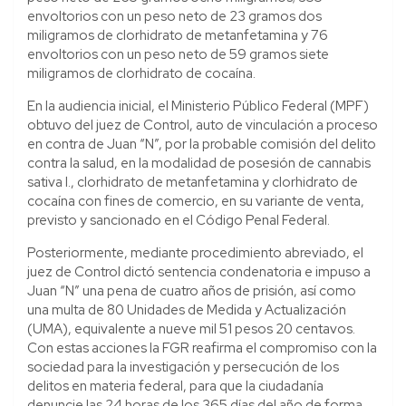
envoltorios con un peso neto de 23 gramos dos
miligramos de clorhidrato de metanfetamina y 76
envoltorios con un peso neto de 59 gramos siete
miligramos de clorhidrato de cocaína.
En la audiencia inicial, el Ministerio Público Federal (MPF)
obtuvo del juez de Control, auto de vinculación a proceso
en contra de Juan “N”, por la probable comisión del delito
contra la salud, en la modalidad de posesión de cannabis
sativa l., clorhidrato de metanfetamina y clorhidrato de
cocaína con fines de comercio, en su variante de venta,
previsto y sancionado en el Código Penal Federal.
Posteriormente, mediante procedimiento abreviado, el
juez de Control dictó sentencia condenatoria e impuso a
Juan “N” una pena de cuatro años de prisión, así como
una multa de 80 Unidades de Medida y Actualización
(UMA), equivalente a nueve mil 51 pesos 20 centavos.
Con estas acciones la FGR reafirma el compromiso con la
sociedad para la investigación y persecución de los
delitos en materia federal, para que la ciudadanía
denuncie las 24 horas de los 365 días del año de forma