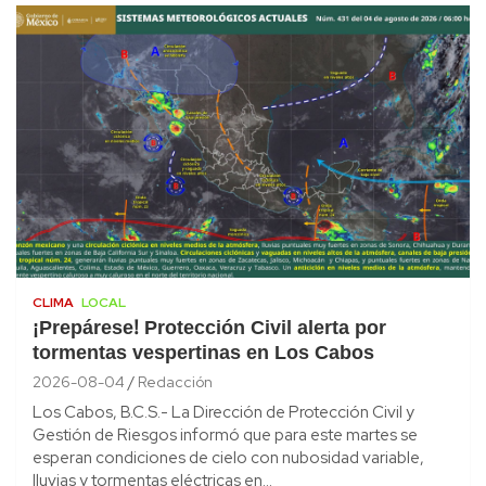
CLIMA
LOCAL
¡Prepárese! Protección Civil alerta por
tormentas vespertinas en Los Cabos
2026-08-04
Redacción
Los Cabos, B.C.S.- La Dirección de Protección Civil y
Gestión de Riesgos informó que para este martes se
esperan condiciones de cielo con nubosidad variable,
lluvias y tormentas eléctricas en…