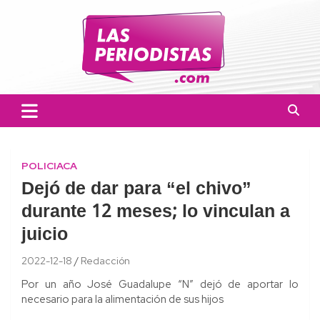
Skip
to
content
Las Periodistas
Un medio de noticias digitales con el objetivo de mantener
informado a la población.
POLICIACA
Dejó de dar para “el chivo”
durante 12 meses; lo vinculan a
juicio
2022-12-18
Redacción
Por un año José Guadalupe “N” dejó de aportar lo
necesario para la alimentación de sus hijos