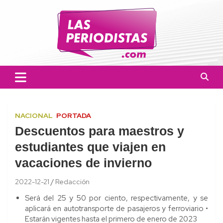
Skip
to
content
Las Periodistas
Un medio de noticias digitales con el objetivo de mantener
informado a la población.
NACIONAL
PORTADA
Descuentos para maestros y
estudiantes que viajen en
vacaciones de invierno
2022-12-21
Redacción
Será del 25 y 50 por ciento, respectivamente, y se
aplicará en autotransporte de pasajeros y ferroviario •
Estarán vigentes hasta el primero de enero de 2023