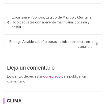
Navegación
Localizan en Sonora, Estado de México y Quintana
de
Roo paquetes con aparente marihuana, cocaína y
entradas
cristal
Entrega Alcalde cabeño obras de infraestructura en la
zona rural
Deja un comentario
Lo siento, debes estar
conectado
para publicar un
comentario.
CLIMA