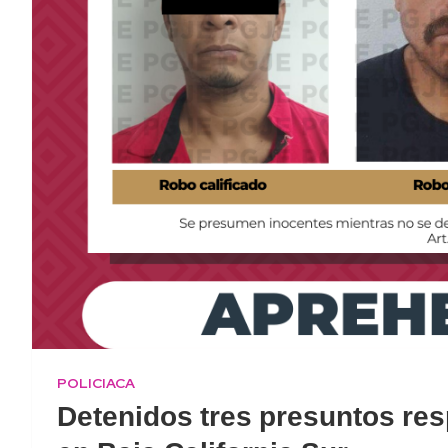
POLICIACA
Detenidos tres presuntos res