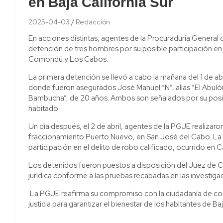
en Baja California Sur
2025-04-03
Redacción
En acciones distintas, agentes de la Procuraduría General d
detención de tres hombres por su posible participación en 
Comondú y Los Cabos.
La primera detención se llevó a cabo la mañana del 1 de ab
donde fueron asegurados José Manuel “N”, alias “El Abulón”,
Bambucha”, de 20 años. Ambos son señalados por su posible
habitado.
Un día después, el 2 de abril, agentes de la PGJE realizaro
fraccionamiento Puerto Nuevo, en San José del Cabo. La d
participación en el delito de robo calificado, ocurrido en 
Los detenidos fueron puestos a disposición del Juez de Co
jurídica conforme a las pruebas recabadas en las investig
La PGJE reafirma su compromiso con la ciudadanía de cont
justicia para garantizar el bienestar de los habitantes de Baj