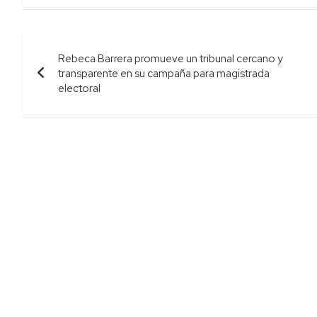
Navegación
Rebeca Barrera promueve un tribunal cercano y
de
transparente en su campaña para magistrada
electoral
entradas