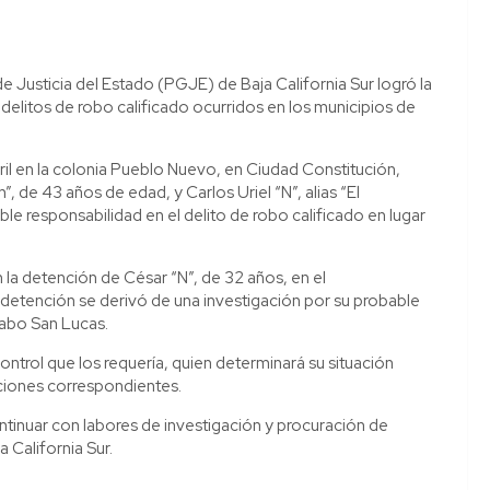
e Justicia del Estado (PGJE) de Baja California Sur logró la
delitos de robo calificado ocurridos en los municipios de
ril en la colonia Pueblo Nuevo, en Ciudad Constitución,
 de 43 años de edad, y Carlos Uriel “N”, alias “El
 responsabilidad en el delito de robo calificado en lugar
n la detención de César “N”, de 32 años, en el
etención se derivó de una investigación por su probable
Cabo San Lucas.
ntrol que los requería, quien determinará su situación
aciones correspondientes.
inuar con labores de investigación y procuración de
a California Sur.