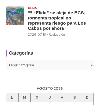
CLIMA
🚨 “Elida” se aleja de BCS:
tormenta tropical no
representa riesgo para Los
Cabos por ahora
2026-07-16
Redacción
Categorías
Categorías
AGOSTO 2026
L
M
X
J
V
S
D