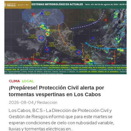
CLIMA
LOCAL
¡Prepárese! Protección Civil alerta por
tormentas vespertinas en Los Cabos
2026-08-04
Redacción
Los Cabos, B.C.S.- La Dirección de Protección Civil y
Gestión de Riesgos informó que para este martes se
esperan condiciones de cielo con nubosidad variable,
lluvias y tormentas eléctricas en…