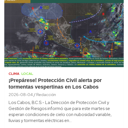
CLIMA
LOCAL
¡Prepárese! Protección Civil alerta por
tormentas vespertinas en Los Cabos
2026-08-04
Redacción
Los Cabos, B.C.S.- La Dirección de Protección Civil y
Gestión de Riesgos informó que para este martes se
esperan condiciones de cielo con nubosidad variable,
lluvias y tormentas eléctricas en…