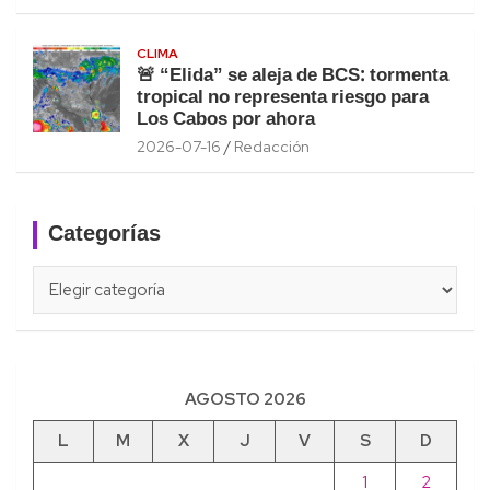
CLIMA
🚨 “Elida” se aleja de BCS: tormenta
tropical no representa riesgo para
Los Cabos por ahora
2026-07-16
Redacción
Categorías
Categorías
AGOSTO 2026
L
M
X
J
V
S
D
1
2