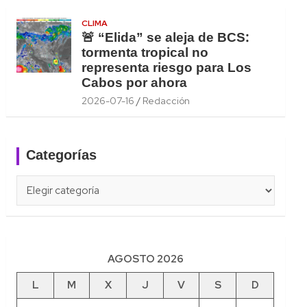
CLIMA
🚨 “Elida” se aleja de BCS:
tormenta tropical no
representa riesgo para Los
Cabos por ahora
2026-07-16
Redacción
Categorías
Categorías
AGOSTO 2026
L
M
X
J
V
S
D