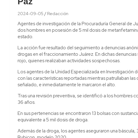
Paz
2024-09-05
Redacción
Agentes de investigación de la Procuraduría General de Jus
dos hombres en posesión de 5 mil dosis de metanfetamina l
estado.
La acción fue resultado del seguimiento a denuncias anón
drogas en el fraccionamiento Juárez. En dichas denuncias
rojo, quienes realizaban actividades sospechosas.
Los agentes de la Unidad Especializada en Investigación d
con las características reportadas mientras patrullaban la
señalado, e inmediatamente le marcaron el alto.
Tras una revisión preventiva, se identificó a los hombres co
36 años.
En sus pertenencias se encontraron 13 bolsas con sustancia
equivalente a 5 mil dosis de droga.
Además de la droga, los agentes aseguraron una báscula, 
Rubicon, modelo 2020.