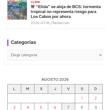
CLIMA
🚨 “Elida” se aleja de BCS: tormenta
tropical no representa riesgo para
Los Cabos por ahora
2026-07-16
Redacción
Categorías
Categorías
AGOSTO 2026
L
M
X
J
V
S
D
1
2
3
4
5
6
7
8
9