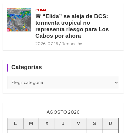
CLIMA
🚨 “Elida” se aleja de BCS:
tormenta tropical no
representa riesgo para Los
Cabos por ahora
2026-07-16
Redacción
Categorías
Categorías
AGOSTO 2026
L
M
X
J
V
S
D