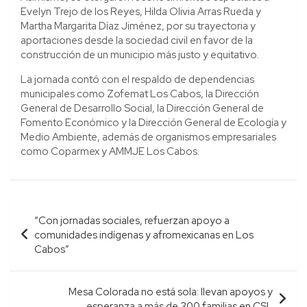
Evelyn Trejo de los Reyes, Hilda Olivia Arras Rueda y
Martha Margarita Díaz Jiménez, por su trayectoria y
aportaciones desde la sociedad civil en favor de la
construcción de un municipio más justo y equitativo.
La jornada contó con el respaldo de dependencias
municipales como Zofemat Los Cabos, la Dirección
General de Desarrollo Social, la Dirección General de
Fomento Económico y la Dirección General de Ecología y
Medio Ambiente, además de organismos empresariales
como Coparmex y AMMJE Los Cabos.
Navegación
“Con jornadas sociales, refuerzan apoyo a
de
comunidades indígenas y afromexicanas en Los
entradas
Cabos”
Mesa Colorada no está sola: llevan apoyos y
esperanza a más de 300 familias en CSL