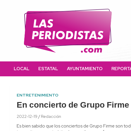
Skip
to
content
Las Periodistas
Un medio de noticias digitales con el objetivo de mantener
informado a la población.
LOCAL
ESTATAL
AYUNTAMIENTO
REPORT
ENTRETENIMIENTO
En concierto de Grupo Firme
2022-12-19
Redacción
Es bien sabido que los conciertos de Grupo Firme son toda