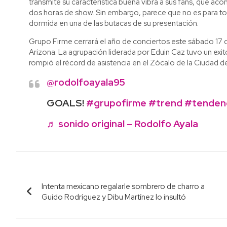
transmite su característica buena vibra a sus fans, que a
dos horas de show. Sin embargo, parece que no es para tod
dormida en una de las butacas de su presentación.
Grupo Firme cerrará el año de conciertos este sábado 17 
Arizona. La agrupación liderada por Eduin Caz tuvo un ex
rompió el récord de asistencia en el Zócalo de la Ciudad 
@rodolfoayala95
GOALS!
#grupofirme
#trend
#tenden
♬ sonido original – Rodolfo Ayala
Navegación
Intenta mexicano regalarle sombrero de charro a
de
Guido Rodríguez y Dibu Martínez lo insultó
entradas