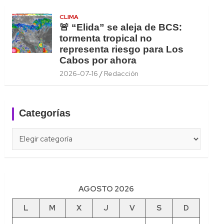
CLIMA
🚨 “Elida” se aleja de BCS:
tormenta tropical no
representa riesgo para Los
Cabos por ahora
2026-07-16
Redacción
Categorías
Categorías
AGOSTO 2026
L
M
X
J
V
S
D