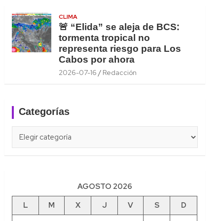
CLIMA
🚨 “Elida” se aleja de BCS:
tormenta tropical no
representa riesgo para Los
Cabos por ahora
2026-07-16
Redacción
Categorías
Categorías
AGOSTO 2026
L
M
X
J
V
S
D