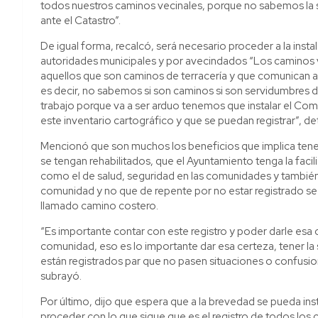
todos nuestros caminos vecinales, porque no sabemos la s
ante el Catastro”.
De igual forma, recalcó, será necesario proceder a la ins
autoridades municipales y por avecindados “Los caminos v
aquellos que son caminos de terracería y que comunican a
es decir, no sabemos si son caminos si son servidumbres de
trabajo porque va a ser arduo tenemos que instalar el Com
este inventario cartográfico y que se puedan registrar”, det
Mencionó que son muchos los beneficios que implica tener 
se tengan rehabilitados, que el Ayuntamiento tenga la facili
como el de salud, seguridad en las comunidades y también 
comunidad y no que de repente por no estar registrado s
llamado camino costero.
“Es importante contar con este registro y poder darle esa 
comunidad, eso es lo importante dar esa certeza, tener la
están registrados par que no pasen situaciones o confusi
subrayó.
Por último, dijo que espera que a la brevedad se pueda ins
proceder con lo que sigue que es el registro de todos los 