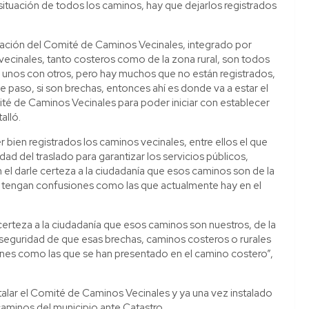
ituación de todos los caminos, hay que dejarlos registrados
talación del Comité de Caminos Vecinales, integrado por
ecinales, tanto costeros como de la zona rural, son todos
 unos con otros, pero hay muchos que no están registrados,
 paso, si son brechas, entonces ahí es donde va a estar el
ité de Caminos Vecinales para poder iniciar con establecer
alló.
bien registrados los caminos vecinales, entre ellos el que
dad del traslado para garantizar los servicios públicos,
el darle certeza a la ciudadanía que esos caminos son de la
e tengan confusiones como las que actualmente hay en el
certeza a la ciudadanía que esos caminos son nuestros, de la
 seguridad de que esas brechas, caminos costeros o rurales
ones como las que se han presentado en el camino costero”,
talar el Comité de Caminos Vecinales y ya una vez instalado
caminos del municipio ante Catastro.